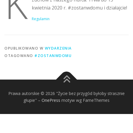
K
kwietnia 2020 r. #zostanwdomu i działajcie!
Regulamin
OPUBLIKOWANO W
WYDARZENIA
OTAGOWANO
#ZOSTANWDOMU
Prawa autorskie © 2026 "Życie bez przygód byłoby strasznie
głupie"
–
OnePress
motyw wg FameThemes