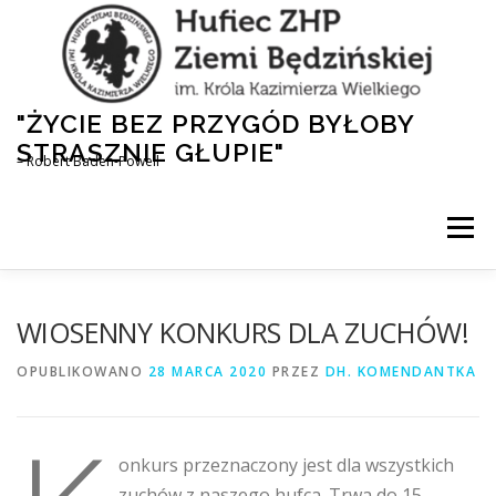
Przejdź
do
treści
"ŻYCIE BEZ PRZYGÓD BYŁOBY
STRASZNIE GŁUPIE"
– Robert Baden-Powell
Menu
AKTUALNOŚCI
HUFIEC
DLA RODZICÓW
WIOSENNY KONKURS DLA ZUCHÓW!
OPUBLIKOWANO
28 MARCA 2020
PRZEZ
DH. KOMENDANTKA
1,5% DLA ZHP
NASZA HISTORIA
onkurs przeznaczony jest dla wszystkich
zuchów z naszego hufca. Trwa do 15