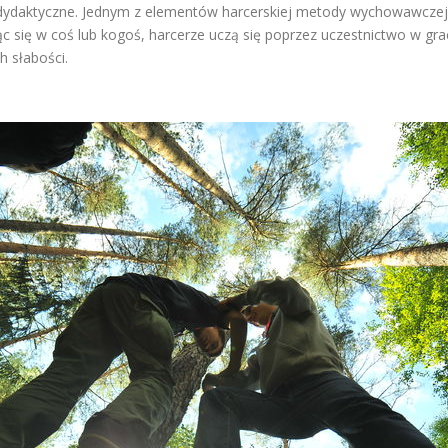
 dydaktyczne. Jednym z elementów harcerskiej metody wychowawczej 
 się w coś lub kogoś, harcerze uczą się poprzez uczestnictwo w grach
h słabości.