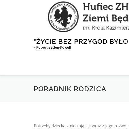
Przejdź
do
treści
"ŻYCIE BEZ PRZYGÓD BYŁO
– Robert Baden-Powell
PORADNIK RODZICA
Potrzeby dziecka zmieniają się wraz z jego rozw