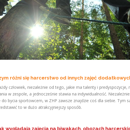
zym różni się harcerstwo od innych zajęć dodatkowyc
dy człowiek, niezależnie od tego, jakie ma talenty i predyspozycje, 
nia w zespole, a jednocześnie stawia na indywidualność. Niezależnie 
je do bycia sportowcem, w ZHP zawsze znajdzie coś dla siebie. Tym 
zedstawić to w dużo atrakcyjniejszy sposób.
ak wyglądają zajęcia na biwakach, obozach harcerski