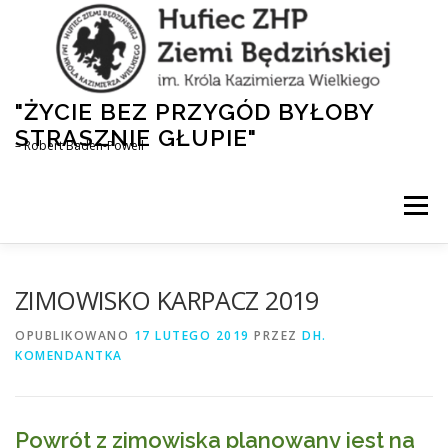
Przejdź
do
treści
"ŻYCIE BEZ PRZYGÓD BYŁOBY
STRASZNIE GŁUPIE"
– Robert Baden-Powell
Menu
AKTUALNOŚCI
HUFIEC
DLA RODZICÓW
ZIMOWISKO KARPACZ 2019
OPUBLIKOWANO
17 LUTEGO 2019
PRZEZ
DH.
KOMENDANTKA
1,5% DLA ZHP
NASZA HISTORIA
Powrót z zimowiska planowany jest na