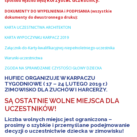
korzystać
uczestnicy.
sposobu wjazdu będą
DOKUMENTY DO WYPEŁNIENIA i PODPISANIA (wszystkie
dokumenty do dwustronnego druku):
KARTA UCZESTNICTWA ARCHITEKTON
KARTA WYPOCZYNKU KARPACZ 2019
Załącznik-do-Karty-kwalifikacyjnej-niepełnoletniego-uczestnika
Warunki-uczestnictwa
ZGODA NA SPRAWDZANIE CZYSTOŚCI GŁOWY DZIECKA
HUFIEC ORGANIZUJE W KARPACZU
TYGODNIOWE ( 17 – 24 LUTEGO 2019 r.)
ZIMOWISKO DLA ZUCHÓW I HARCERZY.
SĄ OSTATNIE WOLNE MIEJSCA DLA
UCZESTNIKÓW!
Liczba wolnych miejsc jest ograniczona –
prosimy o szybkie i przemyślane podejmowanie
decyzji o uczestnictwie dziecka w zimowisku!