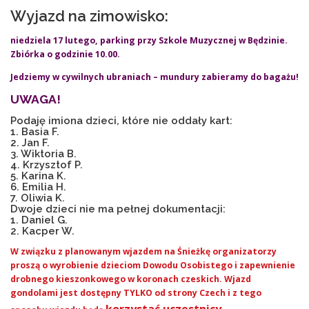
Wyjazd na zimowisko:
niedziela 17 lutego, parking przy Szkole Muzycznej w Będzinie.
Zbiórka o godzinie 10.00.
Jedziemy w cywilnych ubraniach – mundury zabieramy do bagażu!
UWAGA!
Podaję imiona dzieci, które nie oddały kart:
1. Basia F.
2. Jan F.
3. Wiktoria B.
4. Krzysztof P.
5. Karina K.
6. Emilia H.
7. Oliwia K.
Dwoje dzieci nie ma pełnej dokumentacji:
1. Daniel G.
2. Kacper W.
W związku z planowanym wjazdem na Śnieżkę organizatorzy
proszą o wyrobienie dzieciom Dowodu Osobistego i zapewnienie
drobnego kieszonkowego w koronach czeskich. Wjazd
gondolami jest
dostępny
TYLKO od strony Czech i z tego