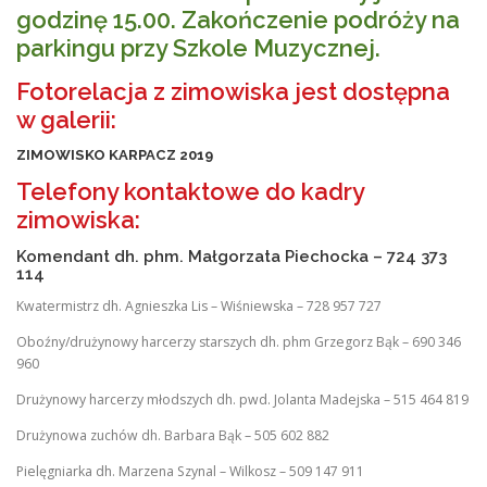
godzinę 15.00. Zakończenie podróży na
parkingu przy Szkole Muzycznej.
Fotorelacja z zimowiska jest dostępna
w galerii:
ZIMOWISKO KARPACZ 2019
Telefony kontaktowe do kadry
zimowiska:
Komendant dh. phm. Małgorzata Piechocka – 724 373
114
Kwatermistrz dh. Agnieszka Lis – Wiśniewska – 728 957 727
Oboźny/drużynowy harcerzy starszych dh. phm Grzegorz Bąk – 690 346
960
Drużynowy harcerzy młodszych dh. pwd. Jolanta Madejska – 515 464 819
Drużynowa zuchów dh. Barbara Bąk – 505 602 882
Pielęgniarka dh. Marzena Szynal – Wilkosz – 509 147 911