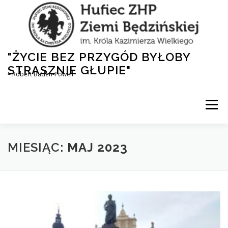
Przejdź
do
treści
"ŻYCIE BEZ PRZYGÓD BYŁOBY
STRASZNIE GŁUPIE"
– Robert Baden-Powell
Menu
AKTUALNOŚCI
HUFIEC
DLA RODZICÓW
MIESIĄC:
MAJ 2023
1,5% DLA ZHP
NASZA HISTORIA