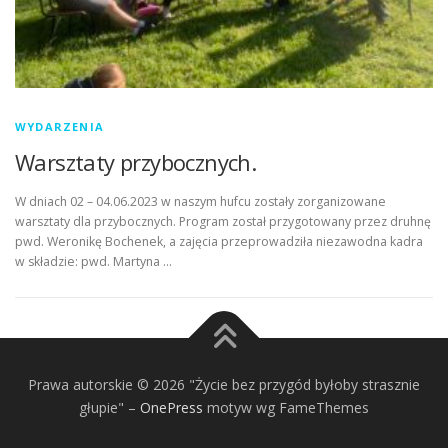
WYDARZENIA
Warsztaty przybocznych.
W dniach 02 – 04.06.2023 w naszym hufcu zostały zorganizowane
warsztaty dla przybocznych. Program został przygotowany przez druhnę
pwd. Weronikę Bochenek, a zajęcia przeprowadziła niezawodna kadra
w składzie: pwd. Martyna …
Prawa autorskie © 2026 "Życie bez przygód byłoby strasznie
głupie"
–
OnePress
motyw wg FameThemes