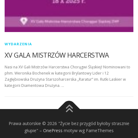
WYDARZENIA
XV GALA MISTRZÓW HARCERSTWA
Nasi na XV Gali Mistrzów Harcerstwa Chorągwi Śląskiej! Nominowani to
phm. Weronika Bochenek w kategorii Brylantowy Lider i 12
Zagłębiowska Drużyna Starszoharcerska „Raratur” im. Rutki Laskier w
kategorii Diamentowa Drużyna. …
Prawa autorskie © 2026 "Życie bez przygód byłoby strasznie
głupie"
–
OnePress
motyw wg FameThemes