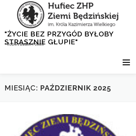
Przejdź
do
treści
"ŻYCIE BEZ PRZYGÓD BYŁOBY
STRASZNIE GŁUPIE"
– Robert Baden-Powell
Menu
AKTUALNOŚCI
HUFIEC
DLA RODZICÓW
MIESIĄC:
PAŹDZIERNIK 2025
1,5% DLA ZHP
NASZA HISTORIA