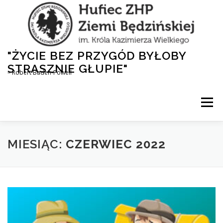
Przejdź
do
treści
"ŻYCIE BEZ PRZYGÓD BYŁOBY
STRASZNIE GŁUPIE"
– Robert Baden-Powell
Menu
AKTUALNOŚCI
HUFIEC
DLA RODZICÓW
MIESIĄC:
CZERWIEC 2022
1,5% DLA ZHP
NASZA HISTORIA