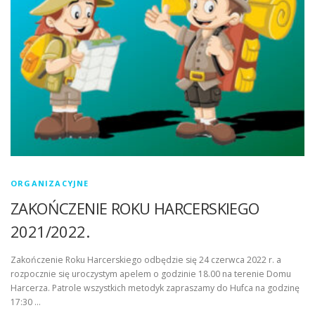
ORGANIZACYJNE
ZAKOŃCZENIE ROKU HARCERSKIEGO
2021/2022.
Zakończenie Roku Harcerskiego odbędzie się 24 czerwca 2022 r. a
rozpocznie się uroczystym apelem o godzinie 18.00 na terenie Domu
Harcerza. Patrole wszystkich metodyk zapraszamy do Hufca na godzinę
17:30 …