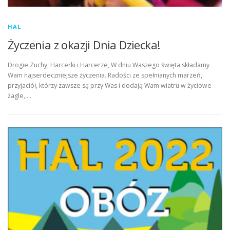
HAL
Życzenia z okazji Dnia Dziecka!
Drogie Zuchy, Harcerki i Harcerze, W dniu Waszego święta składamy
Wam najserdeczniejsze życzenia. Radości ze spełnianych marzeń,
przyjaciół, którzy zawsze są przy Was i dodają Wam wiatru w życiowe
żagle, …