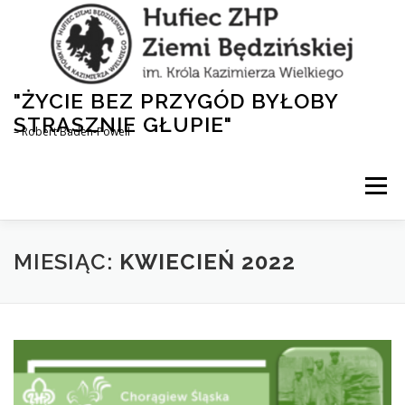
Przejdź
do
treści
"ŻYCIE BEZ PRZYGÓD BYŁOBY
STRASZNIE GŁUPIE"
– Robert Baden-Powell
Menu
AKTUALNOŚCI
HUFIEC
DLA RODZICÓW
MIESIĄC:
KWIECIEŃ 2022
1,5% DLA ZHP
NASZA HISTORIA