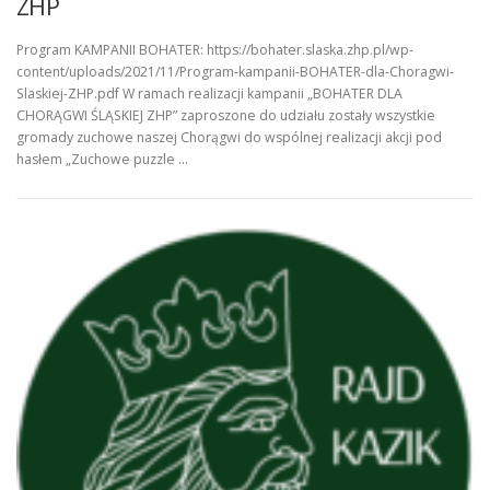
ZHP
Program KAMPANII BOHATER: https://bohater.slaska.zhp.pl/wp-
content/uploads/2021/11/Program-kampanii-BOHATER-dla-Choragwi-
Slaskiej-ZHP.pdf W ramach realizacji kampanii „BOHATER DLA
CHORĄGWI ŚLĄSKIEJ ZHP” zaproszone do udziału zostały wszystkie
gromady zuchowe naszej Chorągwi do wspólnej realizacji akcji pod
hasłem „Zuchowe puzzle …