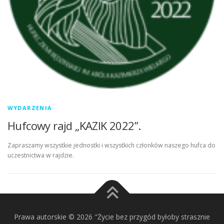
WYDARZENIA
Hufcowy rajd „KAZIK 2022”.
Zapraszamy wszystkie jednostki i wszystkich członków naszego hufca do
uczestnictwa w rajdzie.
Prawa autorskie © 2026 "Życie bez przygód byłoby strasznie