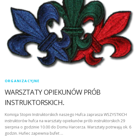
ORGANIZACYJNE
WARSZTATY OPIEKUNÓW PRÓB
INSTRUKTORSKICH.
Komisja Stopni Instruktorskich naszego Hufca zaprasza WSZYSTKICH
instruktorów hufca na warsztaty opiekunów prób instruktorskich 29
sierpnia o godzinie 10.00 do Domu Harcerza. Warsztaty potrwają ok. 6
godzin. Hufiec zapewnia bufet …