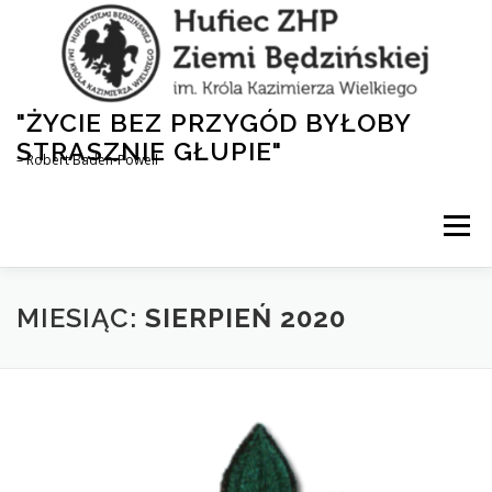
Przejdź
do
treści
"ŻYCIE BEZ PRZYGÓD BYŁOBY
STRASZNIE GŁUPIE"
– Robert Baden-Powell
Menu
AKTUALNOŚCI
HUFIEC
DLA RODZICÓW
MIESIĄC:
SIERPIEŃ 2020
1,5% DLA ZHP
NASZA HISTORIA