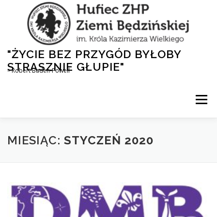
Przejdź
do
treści
"ŻYCIE BEZ PRZYGÓD BYŁOBY
STRASZNIE GŁUPIE"
– Robert Baden-Powell
Menu
AKTUALNOŚCI
HUFIEC
DLA RODZICÓW
MIESIĄC:
STYCZEŃ 2020
1,5% DLA ZHP
NASZA HISTORIA