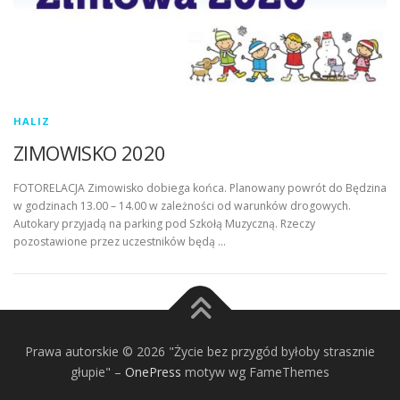
HALIZ
ZIMOWISKO 2020
FOTORELACJA Zimowisko dobiega końca. Planowany powrót do Będzina
w godzinach 13.00 – 14.00 w zależności od warunków drogowych.
Autokary przyjadą na parking pod Szkołą Muzyczną. Rzeczy
pozostawione przez uczestników będą …
Prawa autorskie © 2026 "Życie bez przygód byłoby strasznie
głupie"
–
OnePress
motyw wg FameThemes