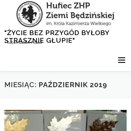
Przejdź
do
treści
"ŻYCIE BEZ PRZYGÓD BYŁOBY
STRASZNIE GŁUPIE"
– Robert Baden-Powell
Menu
AKTUALNOŚCI
HUFIEC
DLA RODZICÓW
MIESIĄC:
PAŹDZIERNIK 2019
1,5% DLA ZHP
NASZA HISTORIA