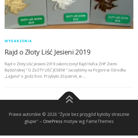
WYDARZENIA
Rajd o Złoty Liść Jesieni 2019
Rajd o Złoty LIść Jesieni 2019 zakończony! Rajd Hufca ZHP Ziemi
Będzińskiej ” O ZŁOTY LIŚĆ JESIENI ” zaczęliśmy na Pogorii w Ośrodku
„Laguna” o godz.9.oo. Przybyło 20 patroli, w …
Prawa autorskie © 2026 "Życie bez przygód byłoby strasznie
głupie"
–
OnePress
motyw wg FameThemes