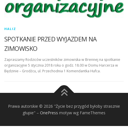
HALIZ
SPOTKANIE PRZED WYJAZDEM NA
ZIMOWISKO
Zapraszamy Rodziców uczestników zimowiska w Brennej na spotkanie
organizacyjne 5 stycznia 2018 roku o godz. 18.00 w Domu Harcerza w
Będzinie – Grodźcu, ul. Przechodnia 1 Komendantka Hufca.
Prawa autorskie © 2026 "Życie bez przygód byłoby strasznie
głupie"
–
OnePress
motyw wg FameThemes