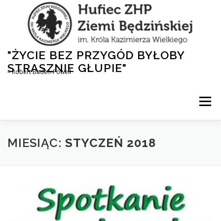
Przejdź
do
treści
"ŻYCIE BEZ PRZYGÓD BYŁOBY
STRASZNIE GŁUPIE"
– Robert Baden-Powell
Menu
AKTUALNOŚCI
HUFIEC
DLA RODZICÓW
MIESIĄC:
STYCZEŃ 2018
1,5% DLA ZHP
NASZA HISTORIA