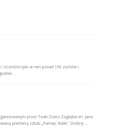
I. Uczestniczyło w nim ponad 150 zuchów i
ogodnie. …
rganizowanym przez Teatr Dzieci Zagłębia im. Jana
waną premierą sztuki „Pamięć Rutki”. Druhny …