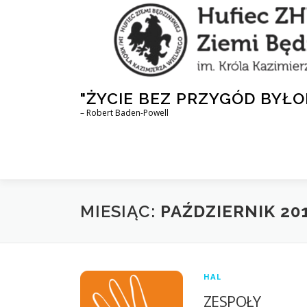
Przejdź
do
treści
"ŻYCIE BEZ PRZYGÓD BYŁO
– Robert Baden-Powell
MIESIĄC:
PAŹDZIERNIK 20
HAL
ZESPOŁY