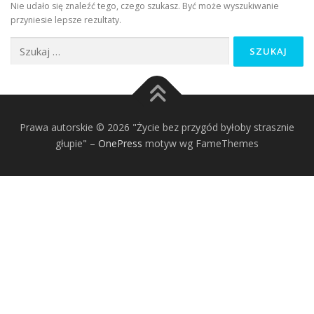
Nie udało się znaleźć tego, czego szukasz. Być może wyszukiwanie
przyniesie lepsze rezultaty.
Szukaj:
Prawa autorskie © 2026 "Życie bez przygód byłoby strasznie
głupie"
–
OnePress
motyw wg FameThemes