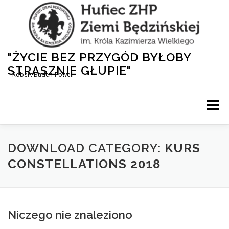
Przejdź
do
treści
"ŻYCIE BEZ PRZYGÓD BYŁOBY
STRASZNIE GŁUPIE"
– Robert Baden-Powell
Menu
AKTUALNOŚCI
HUFIEC
DLA RODZICÓW
DOWNLOAD CATEGORY:
KURS
CONSTELLATIONS 2018
1,5% DLA ZHP
NASZA HISTORIA
Niczego nie znaleziono