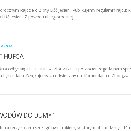
orocznym Rajdzie o Złoty Liść Jesieni. Publikujemy regulamin rajd
y Liść Jesieni. Z powodu ubiegłorocznej …
ZENIA
T HUFCA
śnia odbył się ZLOT HUFCA. Zlot 2021… i po zlocie! Pogoda nam sprzyj
a była udana. Dziękujemy za odwiedziny dh. Komendantce Chorągwi Ś
OWODÓW DO DUMY”
ich harcerzy rokiem szczególnym, rokiem, w którym obchodzimy 110 