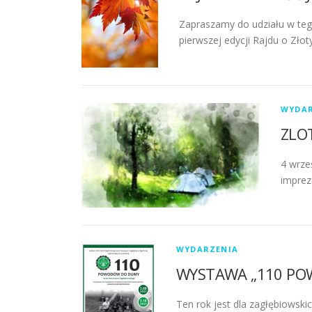
Zapraszamy do udziału w teg
pierwszej edycji Rajdu o Złot
WYDAR
ZLO
4 wrze
imprez
WYDARZENIA
WYSTAWA „110 P
Ten rok jest dla zagłębiowsk