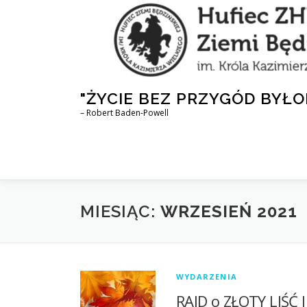
Przejdź
do
treści
"ŻYCIE BEZ PRZYGÓD BYŁO
– Robert Baden-Powell
MIESIĄC:
WRZESIEŃ 2021
WYDARZENIA
RAJD o ZŁOTY LIŚĆ J