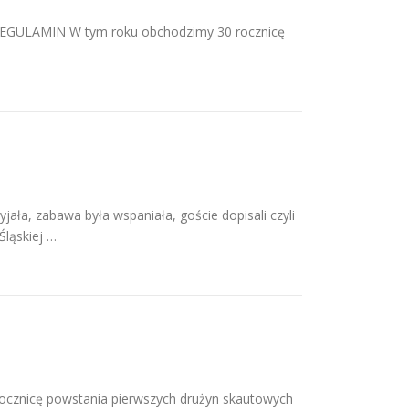
u: REGULAMIN W tym roku obchodzimy 30 rocznicę
ała, zabawa była wspaniała, goście dopisali czyli
ląskiej …
rocznicę powstania pierwszych drużyn skautowych