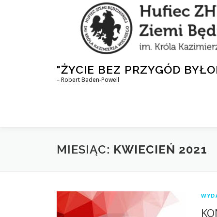
Przejdź
do
treści
"ŻYCIE BEZ PRZYGÓD BYŁO
– Robert Baden-Powell
MIESIĄC:
KWIECIEŃ 2021
WYD
KO