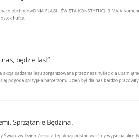
mach obchodówDNIA FLAGI I ŚWIĘTA KONSTYTUCJI 3 MAJA Komenda h
nostek hufca.
 nas, będzie las!”
a akcja sadzenia lasu zorganizowana przez nasz hufiec dla upamiętn
iaj pogoda sprzyjała harcerzom. Dzień był dla nas bardzo pracowity
emi. Sprzątanie Będzina.
y Światowy Dzień Ziemi. Z tej okazji postanowiliśmy wyjść na ulice 