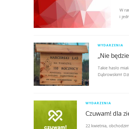
W ra
i jed
WYDARZENIA
„Nie będzie
Takie hasło miał
Dąbrowskim! Dzis
WYDARZENIA
Czuwam! dla zi
22 kwietnia, obchodzim